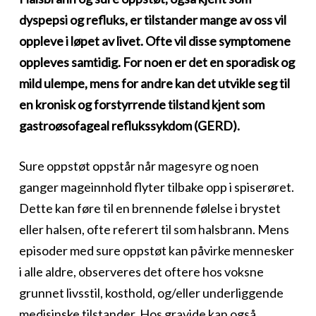
dyspepsi og refluks, er tilstander mange av oss vil
oppleve i løpet av livet. Ofte vil disse symptomene
oppleves samtidig. For noen er det en sporadisk og
mild ulempe, mens for andre kan det utvikle seg til
en kronisk og forstyrrende tilstand kjent som
gastroøsofageal reflukssykdom (GERD).
Sure oppstøt oppstår når magesyre og noen
ganger mageinnhold flyter tilbake opp i spiserøret.
Dette kan føre til en brennende følelse i brystet
eller halsen, ofte referert til som halsbrann. Mens
episoder med sure oppstøt kan påvirke mennesker
i alle aldre, observeres det oftere hos voksne
grunnet livsstil, kosthold, og/eller underliggende
medisinske tilstander. Hos gravide kan også