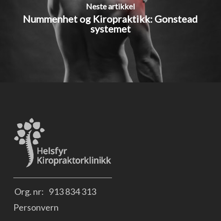
Neste artikkel
Nummenhet og Kiropraktikk: Gonstead
systemet
Org. nr:
913 834 313
Personvern