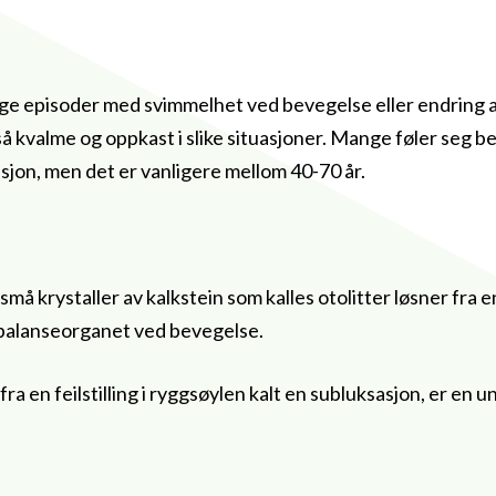
tige episoder med svimmelhet ved bevegelse eller endring 
å kvalme og oppkast i slike situasjoner. Mange føler seg be
asjon, men det er vanligere mellom 40-70 år.
små krystaller av kalkstein som kalles otolitter løsner fra 
s balanseorganet ved bevegelse.
ra en feilstilling i ryggsøylen kalt en subluksasjon, er en un