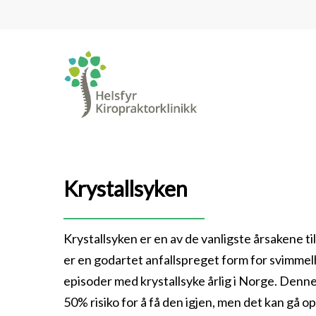
Skip
to
main
content
Krystallsyken
Krystallsyken er en av de vanligste årsakene t
er en godartet anfallspreget form for svimmel
episoder med krystallsyke årlig i Norge. Denne
50% risiko for å få den igjen, men det kan gå op