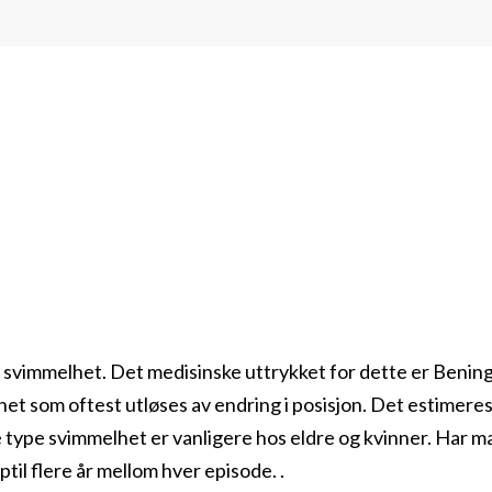
il svimmelhet. Det medisinske uttrykket for dette er Beni
het som oftest utløses av endring i posisjon. Det estime
 type svimmelhet er vanligere hos eldre og kvinner. Har ma
ptil flere år mellom hver episode. .