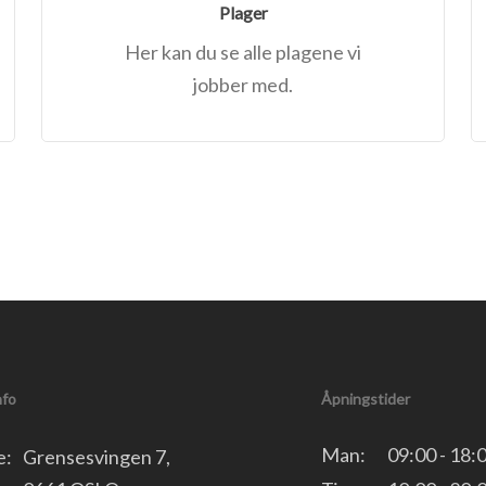
Plager
Her kan du se alle plagene vi
jobber med.
nfo
Åpningstider
Man:
09:00 - 18:
e:
Grensesvingen 7,