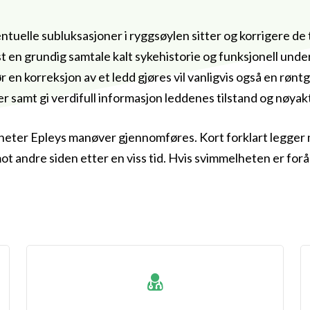
ntuelle subluksasjoner i ryggsøylen sitter og korrigere de
st en grundig samtale kalt sykehistorie og funksjonell un
r en korreksjon av et ledd gjøres vil vanligvis også en rø
 samt gi verdifull informasjon leddenes tilstand og nøyakt
m heter Epleys manøver gjennomføres. Kort forklart legger
 mot andre siden etter en viss tid. Hvis svimmelheten er fo