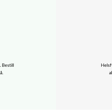
 Bestill
Helsf
å.
a