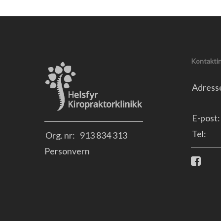
Kontakti
Adress
E-post:
Tel:
Org. nr:
913 834 313
Personvern