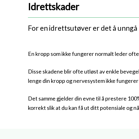
Idrettskader
For en idrettsutøver er det å unngå 
En kropp som ikke fungerer normalt leder oftest 
Disse skadene blir ofte utløst av enkle bevege
lenge din kropp og nervesystem ikke fungerer n
Det samme gjelder din evne til å prestere 100%
korrekt slik at du kan få ut ditt potensiale og n