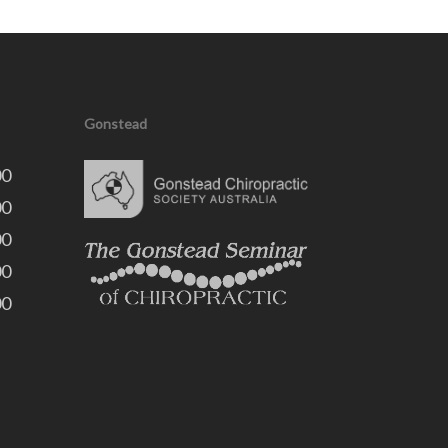
Gonstead
00
00
00
00
00