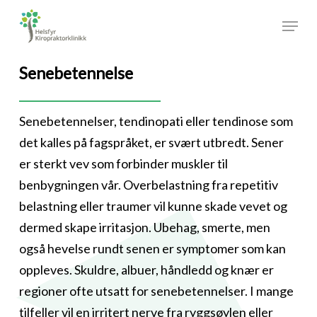
Skip
Menu
to
Close
main
Menu
Senebetennelse
content
Senebetennelser, tendinopati eller tendinose som
det kalles på fagspråket, er svært utbredt. Sener
er sterkt vev som forbinder muskler til
benbygningen vår. Overbelastning fra repetitiv
belastning eller traumer vil kunne skade vevet og
dermed skape irritasjon. Ubehag, smerte, men
også hevelse rundt senen er symptomer som kan
oppleves. Skuldre, albuer, håndledd og knær er
regioner ofte utsatt for senebetennelser. I mange
tilfeller vil en irritert nerve fra ryggsøylen eller