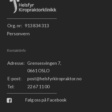
Org. nr:
913 834 313
Personvern
Kontaktinfo
Adresse:
Grensesvingen 7,
0661 OSLO
E-post:
post@helsfyrkiropraktor.no
Tel:
22 67 11 00
Følg oss på Facebook