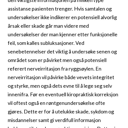
den viktigste informasjonen på hvilken type
assistanse pasienten trenger. Hvis samtalen og
undersøkelser ikke indikerer en potensiell alvorlig
årsak eller skade går man videre med
undersøkelser der man kjenner etter funksjonelle
feil, som kalles subluksasjoner. Ved
senebetennelser det viktig å undersøke senen og
området som er påvirket men også potensiell
referert nerveirritasjon fra ryggsøylen. En
nerveirritasjon vil påvirke både vevets integritet
og styrke, men også dets evne til å lege seg selv
innenifra. Før en eventuell kiropraktisk korreksjon
vil oftest også en røntgenundersøkelse ofte
gjøres. Dette er for å utelukke skade, sykdom og
misdannelser samt gi verdifull informasjon