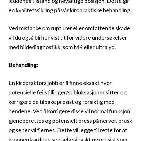
leddenes tilstand og nøyaktige posisjon. Dette gir
en kvalitetssikring på vår kiropraktiske behandling.
Ved mistanke om rupturer eller omfattende skade
vil du også bli henvist ut for videre undersøkelser
med bildediagnostikk, som MR eller ultralyd.
Behandling:
En kiropraktors jobb er å finne eksakt hvor
potensielle feilstillinger/subluksasjoner sitter og
korrigere de tilbake presist og forsiktig med
hendene. Ved å korrigere disse vil normal funksjon
gjenopprettes og potensielt press på nerver, brusk
og sener vil fjernes. Dette vil legge til rette for at
kroppen kan lege seg selv så raskt og presist som